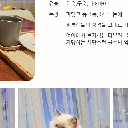
접종
원충,구충,이어마이트
특징
파랗고 동글동글한 두눈에
정통랙돌의 성격을 그대로 
여아에서 보기힘든 다부진 
자랑하는 사랑스런 공주님 