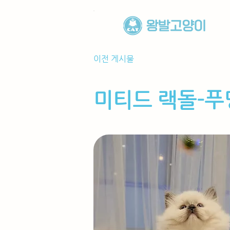
이전 게시물
미티드 랙돌-푸