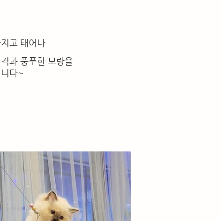
가지고 태어나
골격과 풍푸한 모량을
입니다~