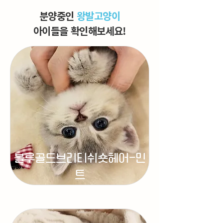
분양중인
왕발고양이
아이들을 ​
확인해보세요!
블루골드브리티쉬숏헤어-민
트