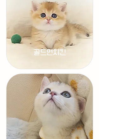
골드먼치킨