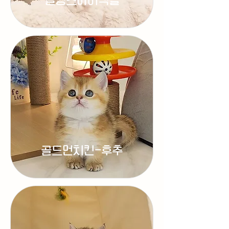
씰링스바이랙돌
골드먼치킨-후추