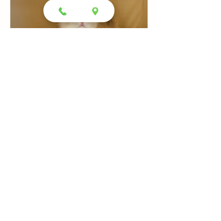
핑크골드먼치킨- 보리
블루바이랙돌-부가