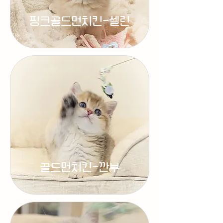
핑크골드먼치킨-셀린
골드먼치킨-깐부