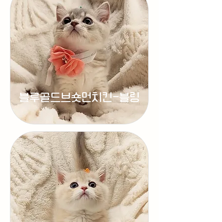
블루골드브숏먼치킨-블링