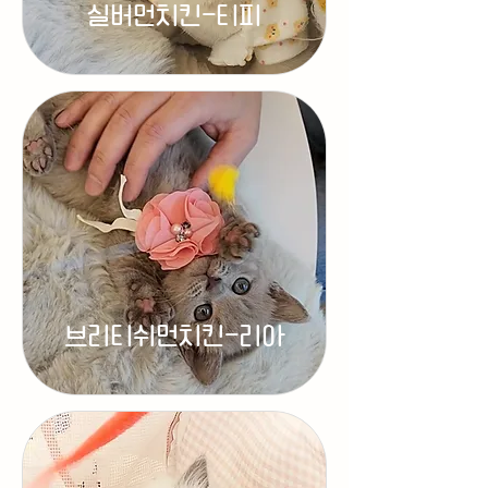
실버먼치킨-티피
브리티쉬먼치킨-리아