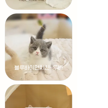
블루바이먼치킨-두바