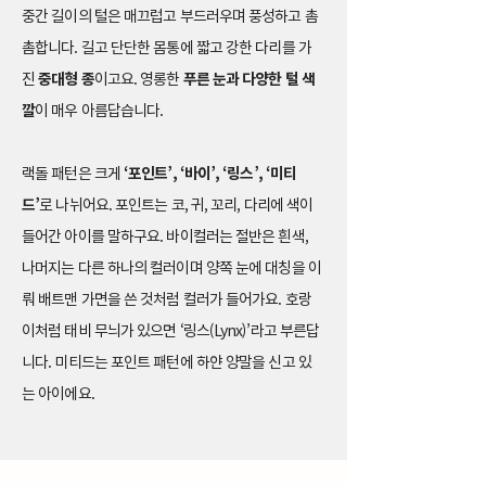
중간 길이의 털은 매끄럽고 부드러우며 풍성하고 촘
촘합니다. 길고 단단한 몸통에 짧고 강한 다리를 가
진
중대형 종
이고요. 영롱한
푸른 눈과 다양한 털 색
깔
이 매우 아름답습니다.
랙돌 패턴은 크게
‘포인트’, ‘바이’, ‘링스’, ‘미티
드’
로 나뉘어요. 포인트는 코, 귀, 꼬리, 다리에 색이
들어간 아이를 말하구요. 바이컬러는 절반은 흰색,
나머지는 다른 하나의 컬러이며
양쪽 눈에 대칭을 이
뤄 배트맨 가면을 쓴 것처럼 컬러가 들어가요. 호랑
이처럼 태비 무늬가 있으면 ‘링스(Lynx)’라고 부른답
니다. 미티드는 포인트 패턴에 하얀 양말을 신고 있
는 아이에요.