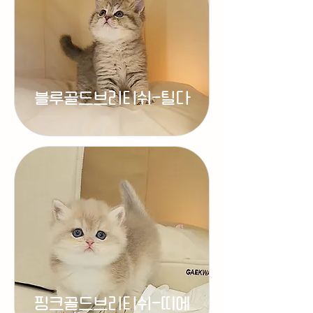
블루골드브리티쉬-틸다
핑크골드브리티쉬-띠에