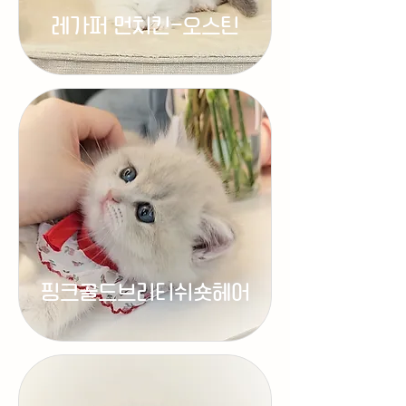
레가퍼 먼치킨-오스틴
핑크골드브리티쉬숏헤어