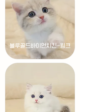
블루골드바이먼치킨-윙크