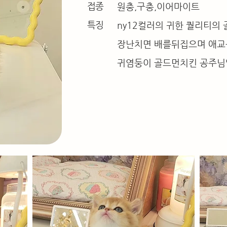
접종
원충,구충,이어마이트
특징
ny12컬러의 귀한 퀄리티의
장난치면 배를뒤집으며 애교
귀염둥이 골드먼치킨 공주님