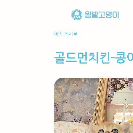
이전 게시물
골드먼치킨-콩