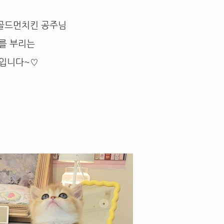
 골드먼치킨 공주님
를 부리는
입니다~♡