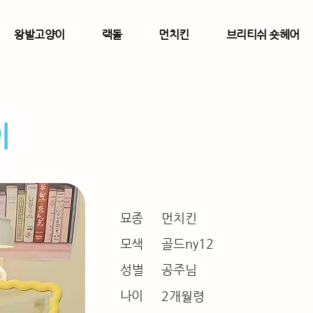
왕발고양이
랙돌
먼치킨
브리티쉬 숏헤어
이
묘종
먼치킨
모색
골드ny12
​성별
공주님
나이
2개월령